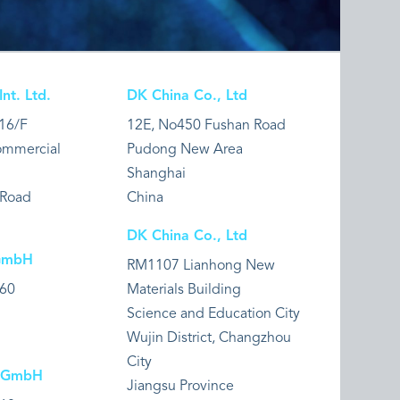
t. Ltd.
DK China Co., Ltd
16/F
12E, No450 Fushan Road
Commercial
Pudong New Area
Shanghai
 Road
China
DK China Co., Ltd
GmbH
RM1107 Lianhong New
 60
Materials Building
Science and Education City
Wujin District, Changzhou
City
l GmbH
Jiangsu Province