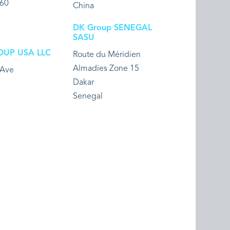
 60
China
DK Group SENEGAL
SASU
OUP USA LLC
Route du Méridien
Almadies Zone 15
 Ave
Dakar
Senegal