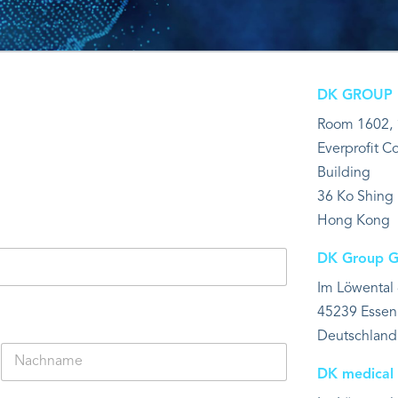
DK GROUP In
Room 1602, 
Everprofit 
Building
36 Ko Shing
Hong Kong
DK Group 
Im Löwental
45239 Essen
Deutschland
DK medica
Nachname