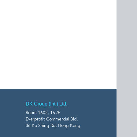
DK Group (Int.) Ltd.
Room 1602, 16 /F
Everprofit Commercial Bld.
36 Ko Shing Rd, Hong Kong