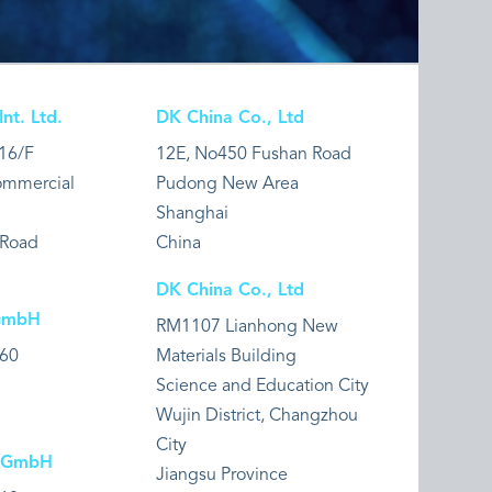
t. Ltd.
DK China Co., Ltd
16/F
12E, No450 Fushan Road
Commercial
Pudong New Area
Shanghai
 Road
China
DK China Co., Ltd
GmbH
RM1107 Lianhong New
 60
Materials Building
Science and Education City
Wujin District, Changzhou
City
l GmbH
Jiangsu Province