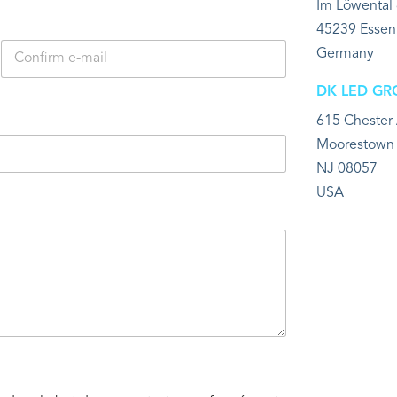
Im Löwental
45239 Essen
Germany
Confirmez l’e-
DK LED GR
mail
615 Chester
Moorestown
NJ 08057
USA