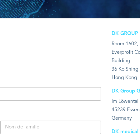
DK GROUP In
Room 1602, 
Everprofit 
Building
36 Ko Shing
Hong Kong
DK Group 
Im Löwental
45239 Essen
Germany
DK medica
Nom